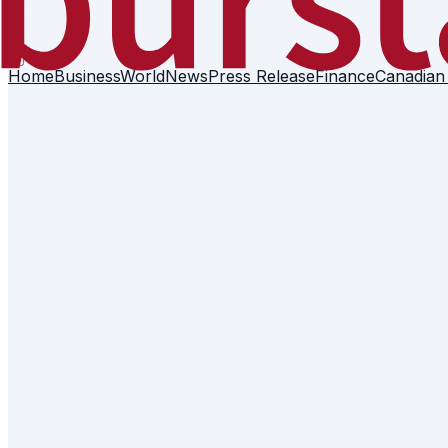
Home
Business
World
News
Press Release
Finance
Canadian