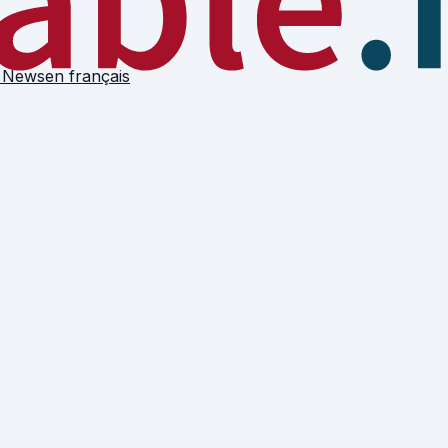
 News
en français