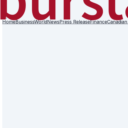
Home
Business
World
News
Press Release
Finance
Canadian