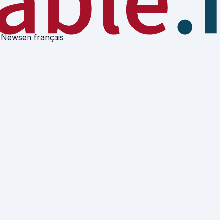
 News
en français