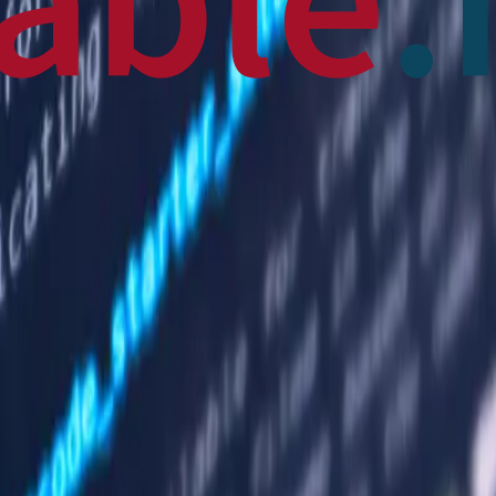
 News
en français