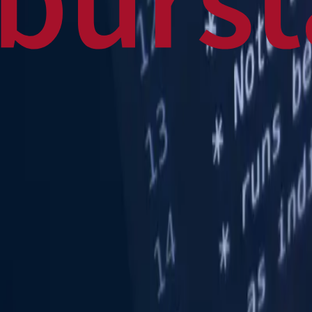
Home
Business
World
News
Press Release
Finance
Canadian