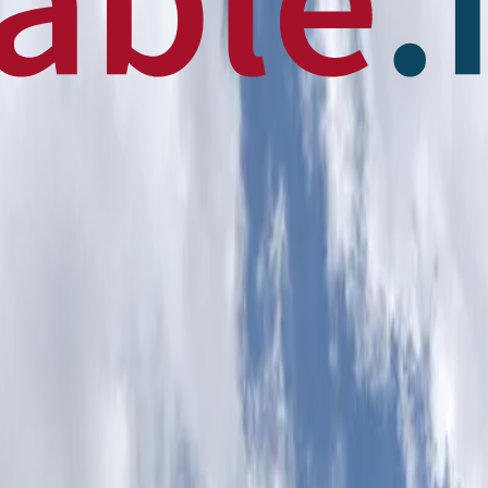
 News
en français