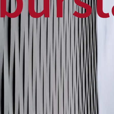
Home
Business
World
News
Press Release
Finance
Canadian