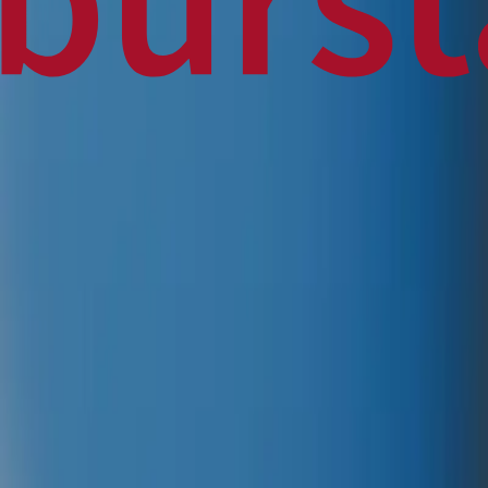
Home
Business
World
News
Press Release
Finance
Canadian