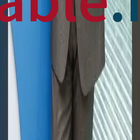
 News
en français