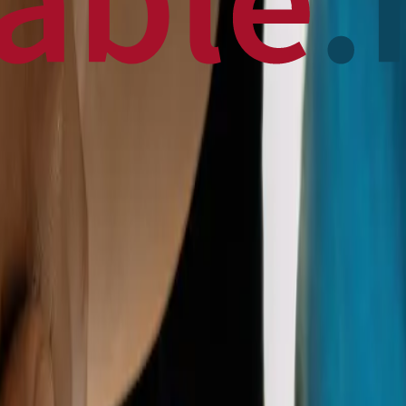
 News
en français