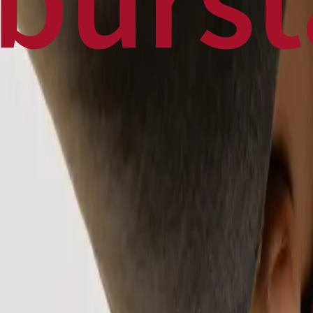
Home
Business
World
News
Press Release
Finance
Canadian