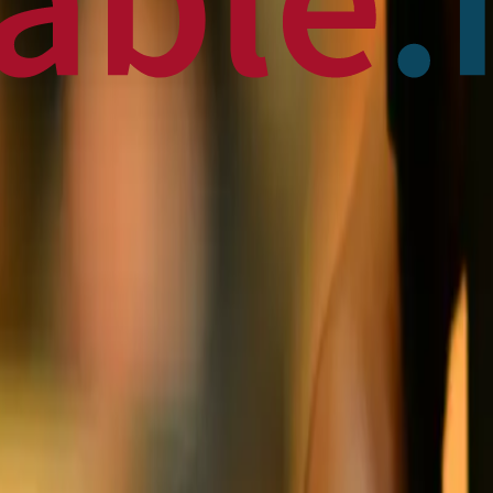
 News
en français