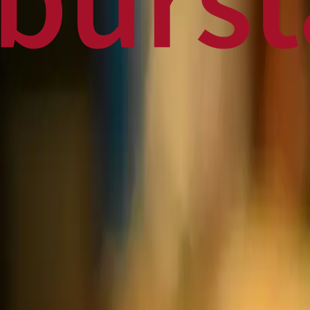
Home
Business
World
News
Press Release
Finance
Canadian