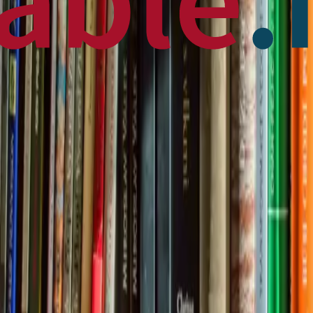
 News
en français