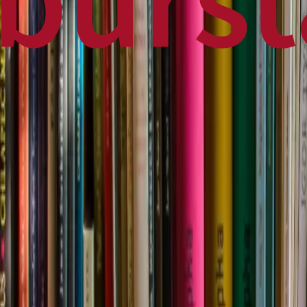
Home
Business
World
News
Press Release
Finance
Canadian