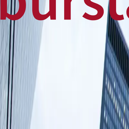
Home
Business
World
News
Press Release
Finance
Canadian