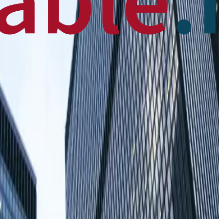
 News
en français