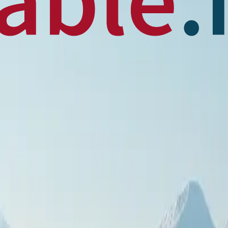
 News
en français