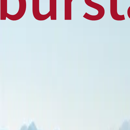
Home
Business
World
News
Press Release
Finance
Canadian