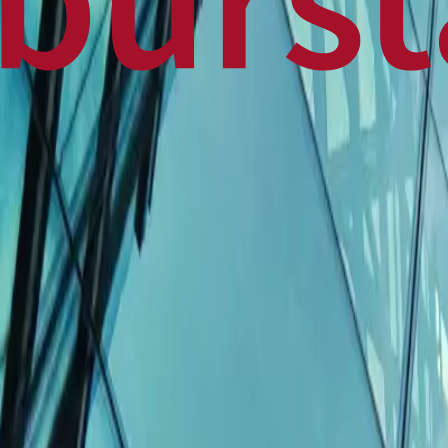
Home
Business
World
News
Press Release
Finance
Canadian