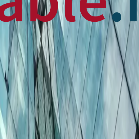
 News
en français