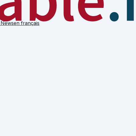
 News
en français