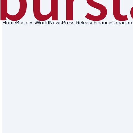
Home
Business
World
News
Press Release
Finance
Canadian