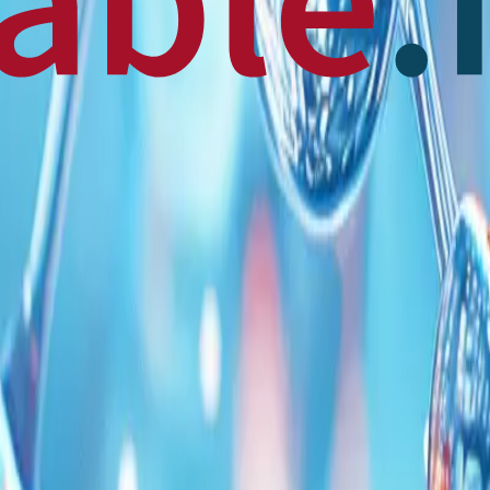
 News
en français