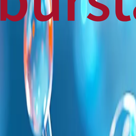
Home
Business
World
News
Press Release
Finance
Canadian