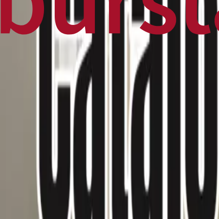
Home
Business
World
News
Press Release
Finance
Canadian