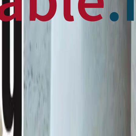
 News
en français