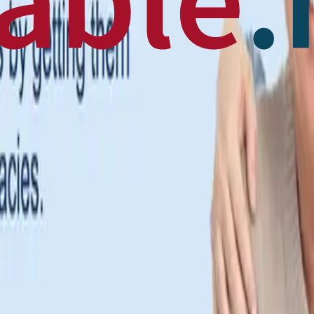
 News
en français