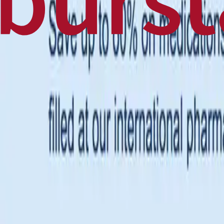
Home
Business
World
News
Press Release
Finance
Canadian