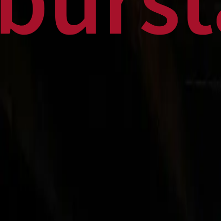
Home
Business
World
News
Press Release
Finance
Canadian