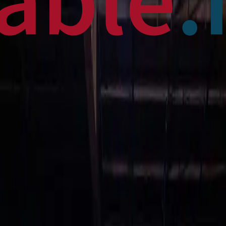
 News
en français