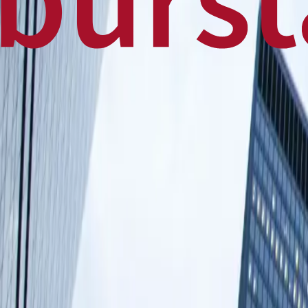
Home
Business
World
News
Press Release
Finance
Canadian