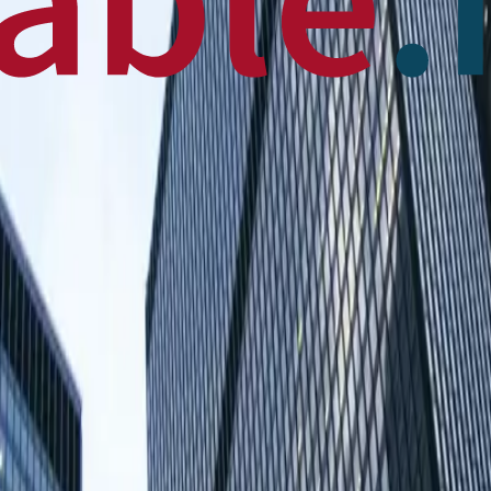
 News
en français