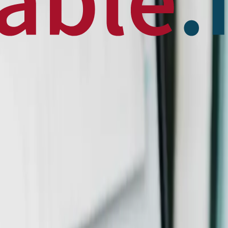
 News
en français