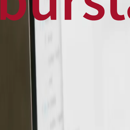
Home
Business
World
News
Press Release
Finance
Canadian