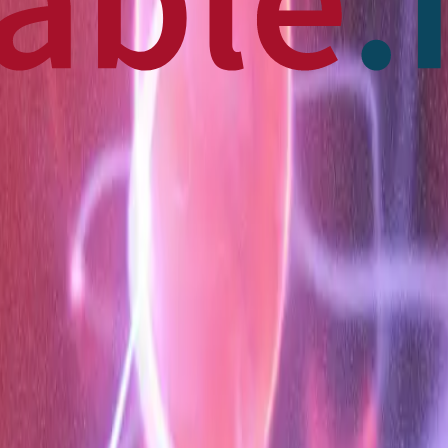
 News
en français