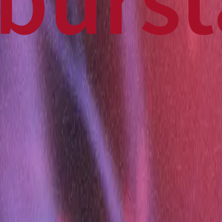
Home
Business
World
News
Press Release
Finance
Canadian