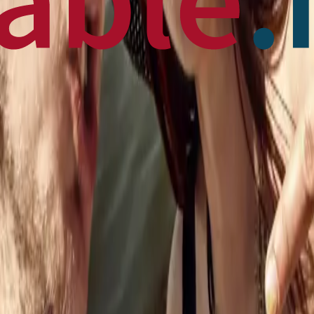
 News
en français