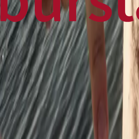
Home
Business
World
News
Press Release
Finance
Canadian