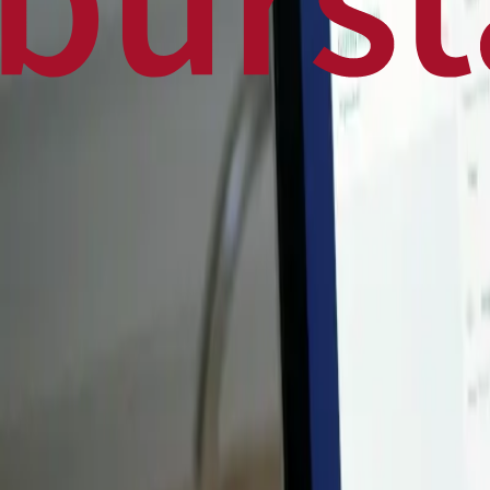
Home
Business
World
News
Press Release
Finance
Canadian