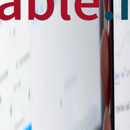
 News
en français