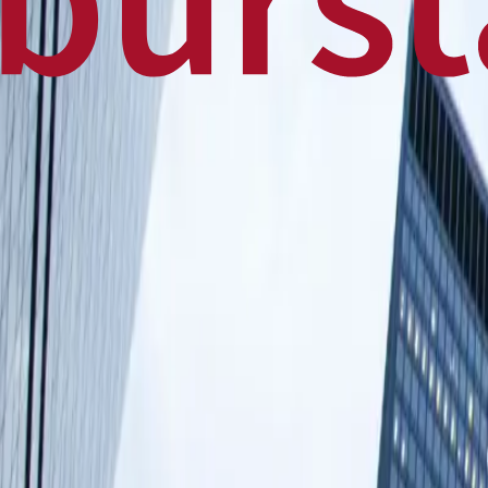
Home
Business
World
News
Press Release
Finance
Canadian