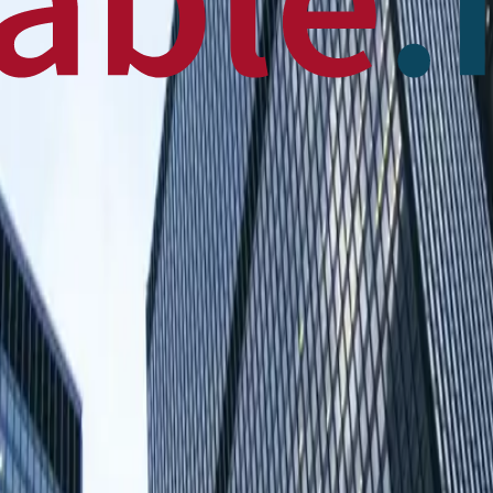
 News
en français