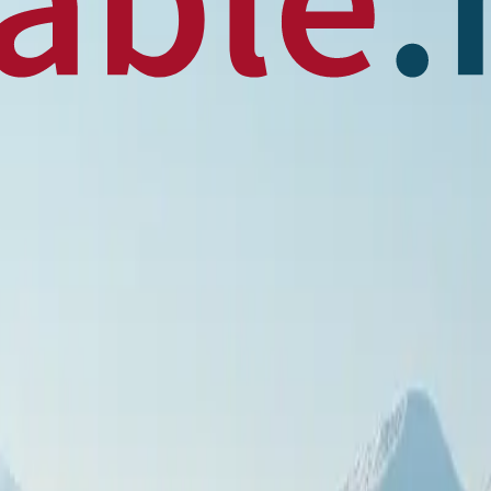
 News
en français