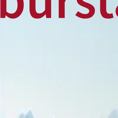
Home
Business
World
News
Press Release
Finance
Canadian