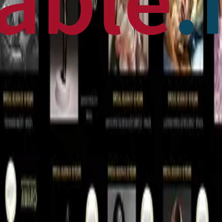
 News
en français