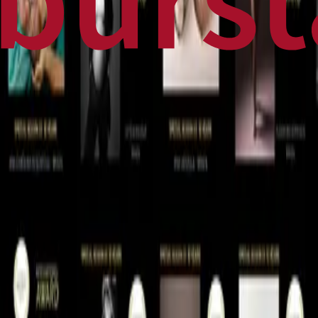
Home
Business
World
News
Press Release
Finance
Canadian