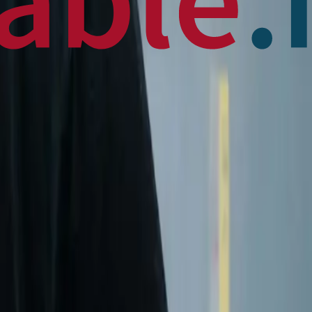
 News
en français