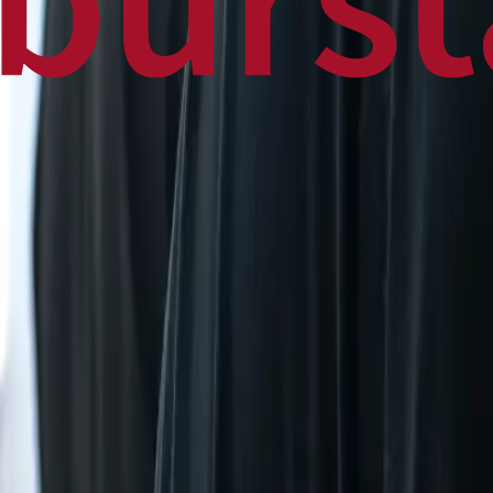
Home
Business
World
News
Press Release
Finance
Canadian