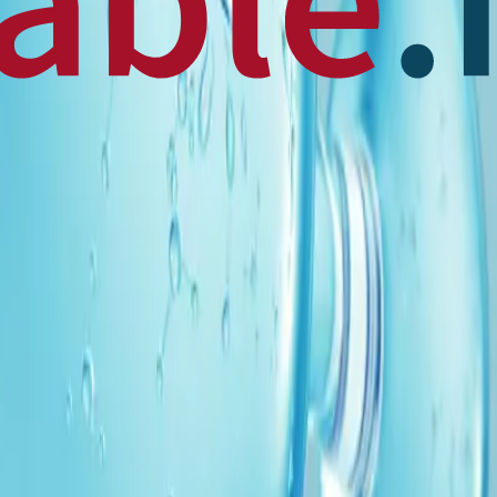
 News
en français