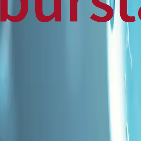
Home
Business
World
News
Press Release
Finance
Canadian