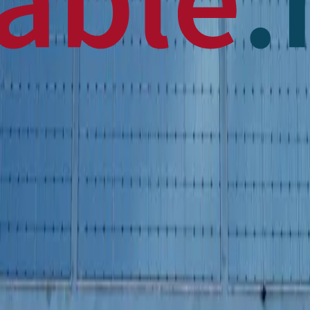
 News
en français