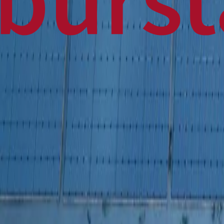
Home
Business
World
News
Press Release
Finance
Canadian