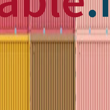
 News
en français