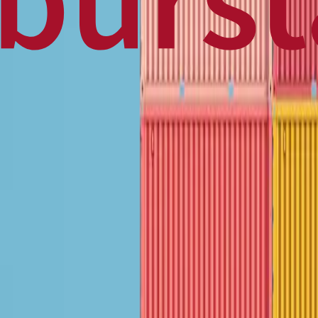
Home
Business
World
News
Press Release
Finance
Canadian