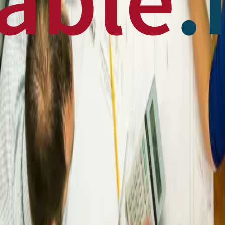
 News
en français