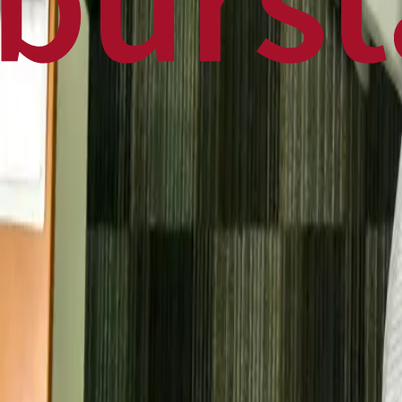
Home
Business
World
News
Press Release
Finance
Canadian