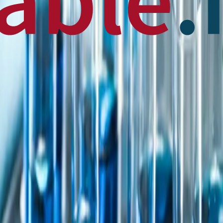
 News
en français