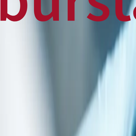
Home
Business
World
News
Press Release
Finance
Canadian