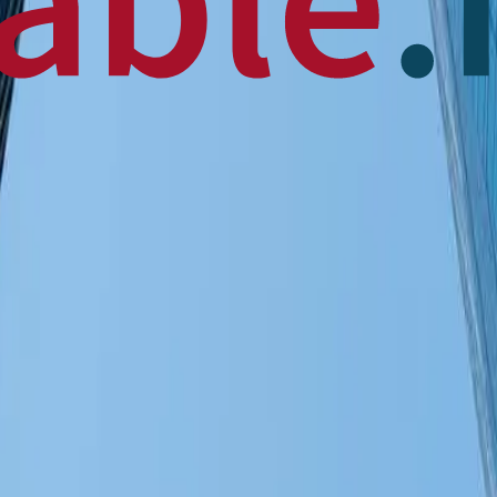
 News
en français