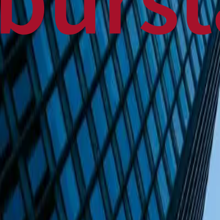
Home
Business
World
News
Press Release
Finance
Canadian